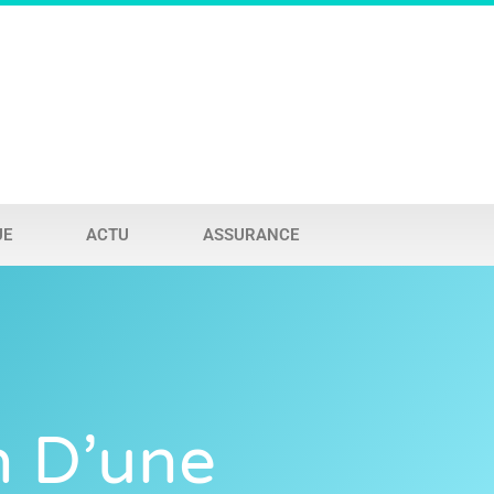
UE
ACTU
ASSURANCE
n D’une