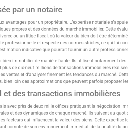
sée par un notaire
x avantages pour un propriétaire. L'expertise notariale s'appuie
stiques propres et des données du marché immobilier. Cette évalu
ce ou un litige fiscal, où la valeur du bien doit être déterminée
é professionnelle et respecte des normes strictes, ce qui lui conf
stimation indicative que pourrait fournir un autre professionnel 
un bien immobilier de manière fiable. Ils utilisent notamment 
 plus de dix-neuf millions de transactions immobilières réalisé
 des ventes et d'analyser finement les tendances du marché. Cet
s, bien loin des approximations que peuvent parfois proposer les
 et des transactions immobilières
is avec près de deux mille offices pratiquant la négociation immo
cales et des dynamiques de chaque marché. Ils suivent au quotid
les facteurs qui influencent la valeur des biens. Cette expertise l
nant compte de son environnement immédiat, de la qualité du quar