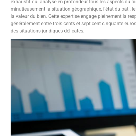
exhaustif qui analyse en profondeur tous les aspects du bi
minutieusement la situation géographique, l'état du bâti, le
la valeur du bien. Cette expertise engage pleinement la res
généralement entre trois cents et sept cent cinquante euro
des situations juridiques délicates.